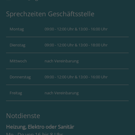
+44 1234 567 890
Sprechzeiten Geschäftsstelle
Drop us a line
info@yourdomain.com
Montag
09:00 - 12:00 Uhr & 13:00 - 16:00 Uhr
About us
Dienstag
09:00 - 12:00 Uhr & 13:00 - 18:00 Uhr
Lorem ipsum dolor sit amet, consectetuer
Mittwoch
nach Vereinbarung
adipiscing elit.
Donnerstag
09:00 - 12:00 Uhr & 13:00 - 16:00 Uhr
Aenean commodo ligula eget dolor. Aenean
massa. Cum sociis natoque penatibus et
Freitag
magnis dis parturient montes, nascetur
nach Vereinbarung
ridiculus mus. Donec quam felis, ultricies nec.
Notdienste
Heizung, Elektro oder Sanitär
Mo - Do von 16 bis 8 Uhr