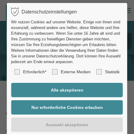
Datenschutzeinstellungen
Login
Wir nutzen Cookies auf unserer Website. Einige von ihnen sind
essenziell, während andere uns helfen, diese Website und Ihre
Benutzername
Erfahrung zu verbessern.
Wenn Sie unter 16 Jahre alt sind und
Ihre Zustimmung zu freiwilligen Diensten geben möchten,
müssen Sie Ihre Erziehungsberechtigten um Erlaubnis bitten.
Weitere Informationen über die Verwendung Ihrer Daten finden
Sie in unserer Datenschutzerklärung.
Dort können Ihre Auswahl
Passwort
jederzeit am Ende erneut anpassen.
Erforderlich*
Externe Medien
Statistik
Anmelden
Das Senden Ihrer Nachricht
Register
|
Lost your password?
war erfolgreich!
Support
Vielen Dank für Ihre Nachricht. Wir melden uns